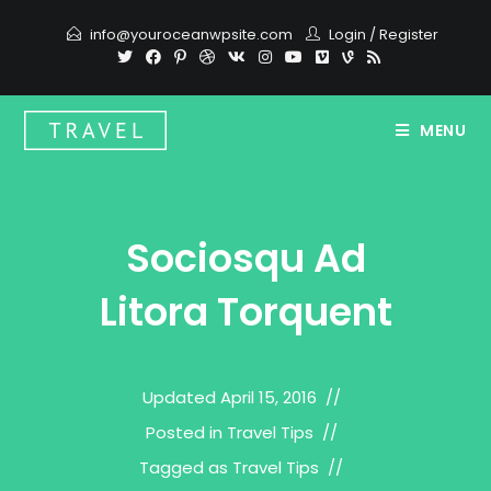
Skip
info@youroceanwpsite.com
Login
/
Register
to
content
MENU
Sociosqu Ad
Litora Torquent
Updated
April 15, 2016
Posted in
Travel Tips
Tagged as
Travel Tips