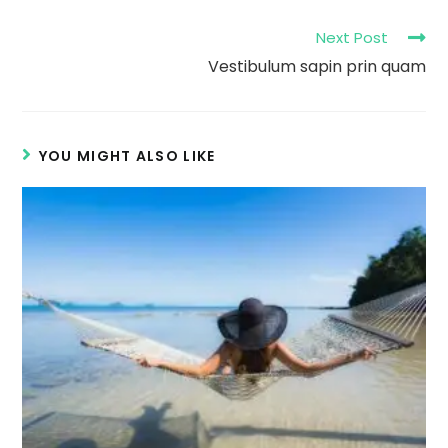
window
window
Read
Next Post
more
Vestibulum sapin prin quam
articles
YOU MIGHT ALSO LIKE