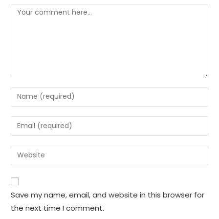
Comment
Enter
your
name
Enter
or
your
username
email
Enter
to
address
your
comment
to
website
comment
URL
Save my name, email, and website in this browser for
(optional)
the next time I comment.